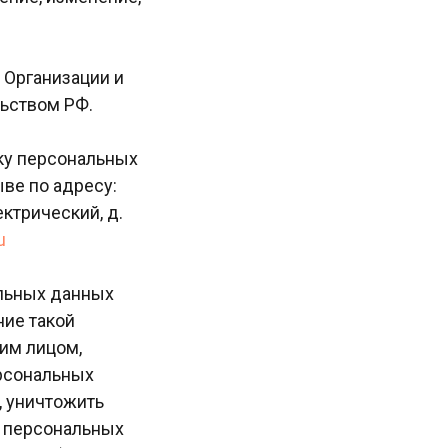
 Организации и
льством РФ.
тку персональных
ве по адресу:
ектрический, д.
u
альных данных
ние такой
им лицом,
ерсональных
, уничтожить
а персональных