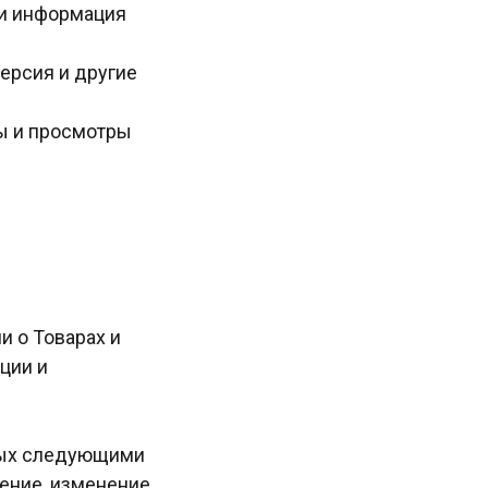
) и информация
ерсия и другие
зы и просмотры
 о Товарах и
ции и
ных следующими
ление, изменение,