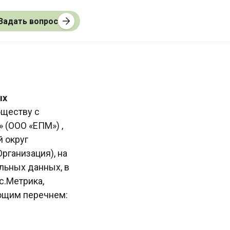
Задать вопрос
ых
бществу с
(ООО «ЕПМ») ,
й округ
Организация), на
льных данных, в
с.Метрика,
дующим перечнем: