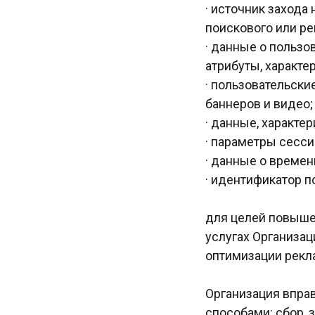
· источник захода
поискового или ре
· данные о пользо
атрибуты, характе
· пользовательски
баннеров и видео;
· данные, характ
· параметры сесси
· данные о време
· идентификатор п
для целей повыше
услугах Организа
оптимизации рекл
Организация впра
способами: сбор, 