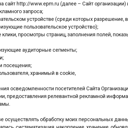
 на сайт http://www.epm.ru (далее – Сайт организации
кламного запроса;
вательском устройстве (среди которых разрешение, в
ризующие пользовательское устройство);
е клики, просмотры страниц, заполнения полей, пока
еризующие аудиторные сегменты;
и;
ни посещения;
ользователя, хранимый в cookie,
ния осведомленности посетителей Сайта Организации
ции, предоставления релевантной рекламной информа
амы.
ве осуществлять обработку моих персональных дан
запись, систематизация, накопление, хранение, обнов