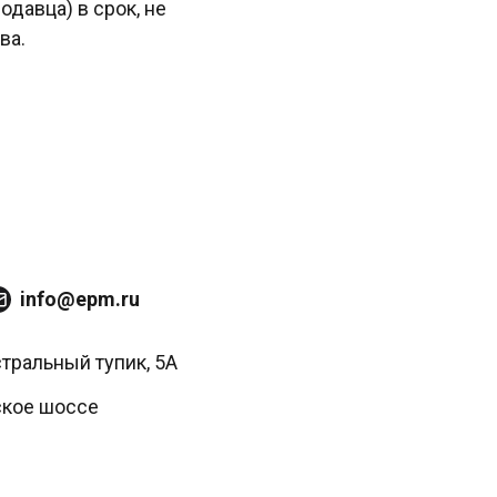
давца) в срок, не
ва.
info@epm.ru
стральный тупик, 5А
ское шоссе