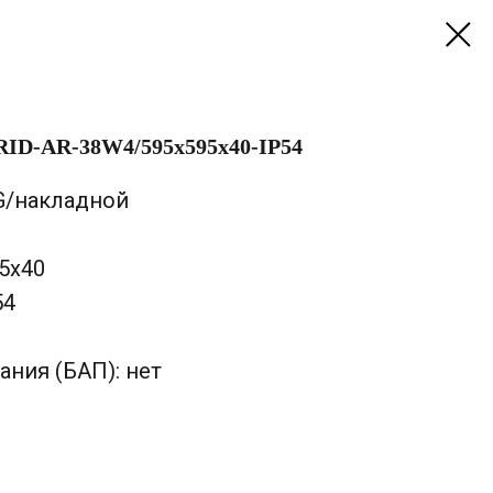
ID-AR-38W4/595х595х40-IP54
/накладной
95х40
54
ания (БАП): нет