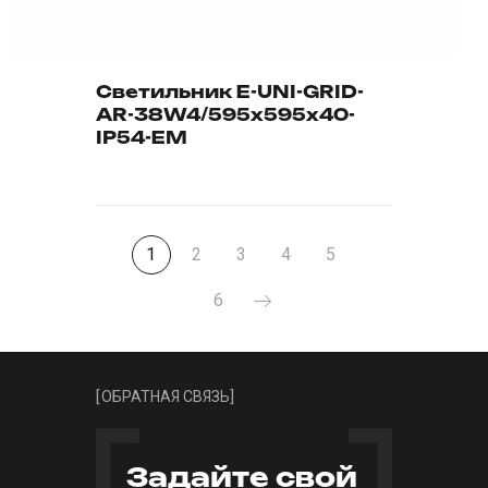
Светильник E-UNI-GRID-
AR-38W4/595х595х40-
IP54-EM
1
2
3
4
5
6
[
ОБРАТНАЯ СВЯЗЬ
]
Задайте свой