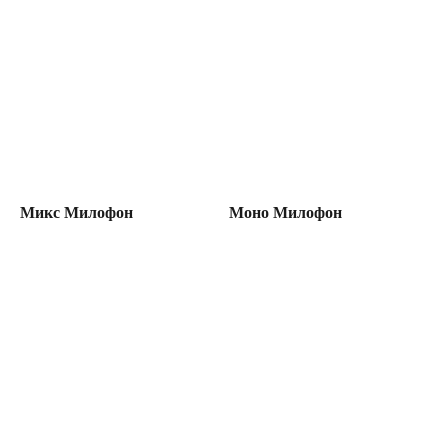
Микс Милофон
Моно Милофон
Load
more