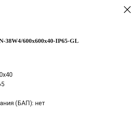
N-38W4/600х600х40-IP65-GL
00х40
65
ания (БАП): нет