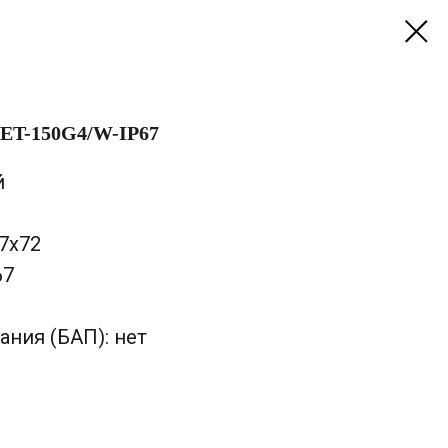
ET-150G4/W-IP67
й
47х72
67
ания (БАП): нет