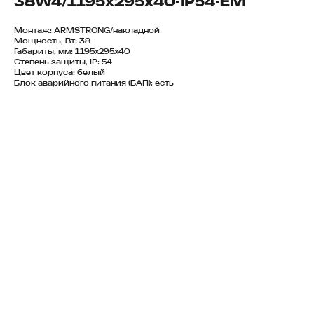
38W4/1195х295х40-IP54-EM
Монтаж: ARMSTRONG/накладной
Мощность, Вт: 38
Габариты, мм: 1195х295х40
Степень защиты, IP: 54
Цвет корпуса: белый
Блок аварийного питания (БАП): есть