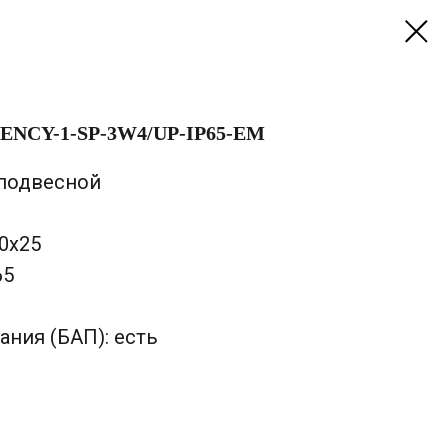
ENCY-1-SP-3W4/UP-IP65-EM
подвесной
00х25
65
ания (БАП): есть