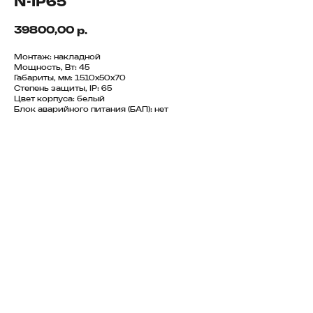
N-IP65
39800,00
р.
Монтаж: накладной
Мощность, Вт: 45
Габариты, мм: 1510х50х70
Степень защиты, IP: 65
Цвет корпуса: белый
Блок аварийного питания (БАП): нет