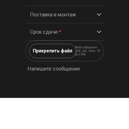
Поставка и монтаж
Срок сдачи
*
Файл в формате
Прикрепить файл
.pdf, .doc, .docx, .rtf
до 5 МБ
Напишите сообщение
Согласен с
условиями обработки
персональных данных
и
политикой конфиденциальности