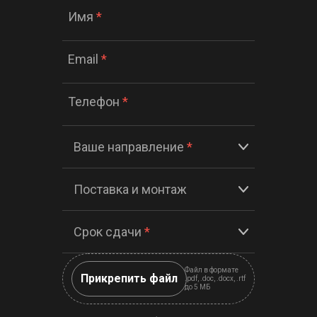
Имя
*
Email
*
Телефон
*
Ваше направление
*
Поставка и монтаж
Срок сдачи
*
Файл в формате
Прикрепить файл
.pdf, .doc, .docx, .rtf
до 5 МБ