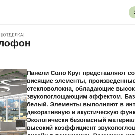
И
]
[
ОТДЕЛКА
]
илофон
Панели Соло Круг представляют с
висящие элементы, произведенные
стекловолокна, обладающие высо
звукопоглощающим эффектом. Баз
белый. Элементы выполняют в ин
декоративную и акустическую фун
Экологически безопасный материал
высокий коэффициент звукопоглощ