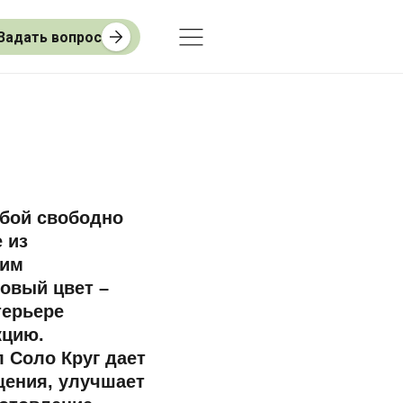
Задать вопрос
обой свободно
 из
ким
овый цвет –
терьере
кцию.
 Соло Круг дает
ения, улучшает