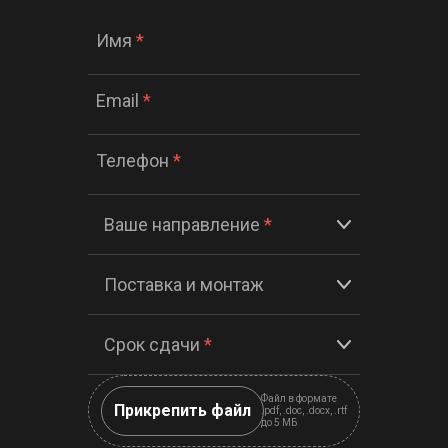
Имя
*
Email
*
Телефон
*
Ваше направление
*
Поставка и монтаж
Срок сдачи
*
Файл в формате
Прикрепить файл
.pdf, .doc, .docx, .rtf
до 5 МБ