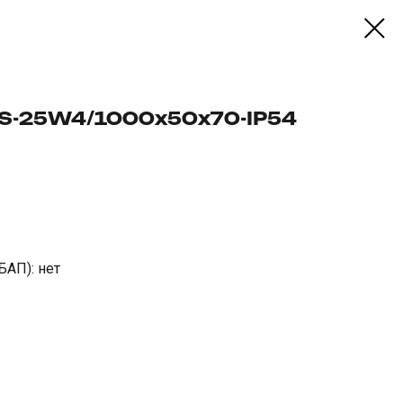
LS-25W4/1000х50х70-IP54
БАП): нет