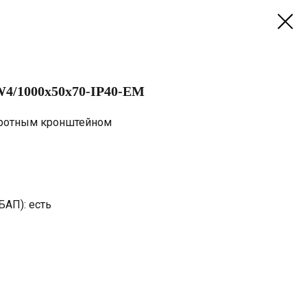
4/1000х50х70-IP40-EM
оротным кронштейном
БАП): есть