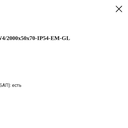
4/2000х50х70-IP54-EM-GL
БАП): есть