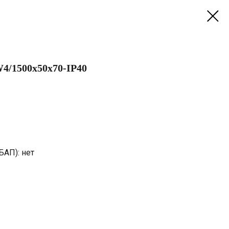
4/1500х50х70-IP40
БАП): нет