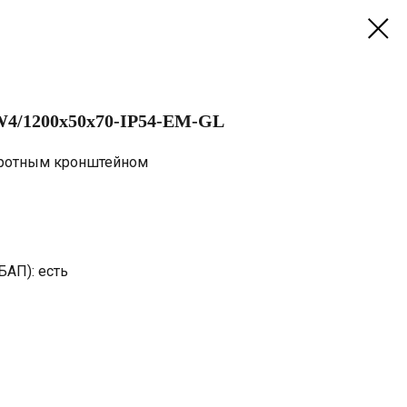
W4/1200х50х70-IP54-EM-GL
оротным кронштейном
БАП): есть