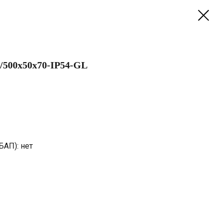
/500х50х70-IP54-GL
БАП): нет