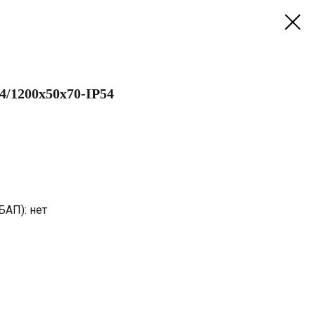
/1200х50х70-IP54
БАП): нет