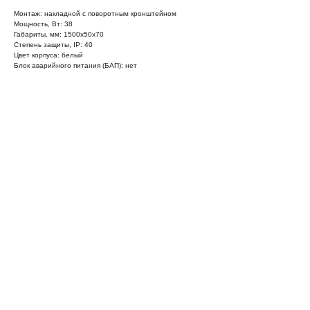
Монтаж: накладной с поворотным кронштейном
Мощность, Вт: 38
Габариты, мм: 1500х50х70
Степень защиты, IP: 40
Цвет корпуса: белый
Блок аварийного питания (БАП): нет